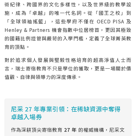
術紀律、跨國界的文化多樣性，以及世界級的教學設
施，成為「卓越」的唯一代名詞。從「國王之校」到
「全球領袖搖籃」，這些學府不僅在 OECD PISA 及
Henley & Partners 機會指數中位居榜首，更因其極致
的國籍比例控管與嚴苛的入學門檻，定義了全球菁英教
育的頂點。
對於追求個人發展與堅毅性格培育的超高淨值人士而
言，瑞士寄宿教育不只是學位的獲取，更是一場關於價
值觀、自律與領導力的深度傳承。
尼采 27 年專業引領：在稀缺資源中奪得
卓越入場券
作為深耕頂尖寄宿教育
27 年
的權威機構，尼采文