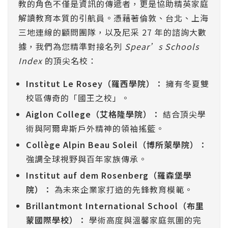
教的角色不僅是資訊的傳遞者，更是協助精英家庭
解讀教育本質的引航員。憑藉著倫敦、台北、上海
三地連線的顧問團隊，以及尼采 27 年的諮詢大數
據，我們為您精準對接名列
Spear’s Schools
Index
的頂尖名校：
Institut Le Rosey（羅西學院）：
擁有冬夏雙
校區傳奇的「國王之校」。
Aiglon College（艾格隆學院）：
結合頂尖學
術與阿爾卑斯戶外精神的領袖搖籃。
Collège Alpin Beau Soleil（博所萊學院）：
強調全球視野與百年家族傳承。
Institut auf dem Rosenberg（羅森堡學
院）：
為未來企業家打造的先鋒教育模範。
Brillantmont International School（布里
蒙國際學校）：
學術高度與溫馨家庭氛圍的完