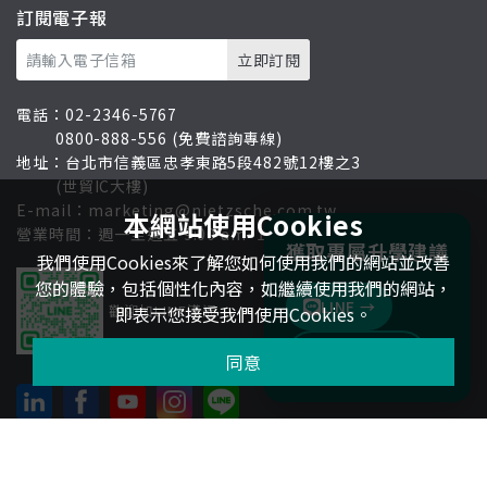
訂閱電子報
電話：
02-2346-5767
0800-888-556 (免費諮詢專線)
地址：
台北市信義區忠孝東路5段482號12樓之3
(世貿IC大樓)
E-mail：
marketing@nietzsche.com.tw
本網站使用Cookies
營業時間：週一至週五 9:00 am~18:00 pm
獲取專屬升學建議
我們使用Cookies來了解您如何使用我們的網站並改善
您的體驗，包括個性化內容，如繼續使用我們的網站，
LINE
→
歡迎加LINE溝通
即表示您接受我們使用Cookies。
聯絡我們
→
同意