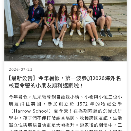
2026-07-21
【最新公告】
今年暑假，第一波參加2026海外名
校夏令營的小朋友順利返家啦！
今年暑假，尼采領隊親自護送小晴、小希與小恒三位小
朋友飛往英國，參加創立於 1572 年的哈羅公學
（Harrow School）夏令營！在為期兩週的沉浸式研
學中，孩子們不僅打破語言隔閡、收穫跨國友誼，生活
獨立性與英語自信更是大幅提升。返家後的關懷中，三