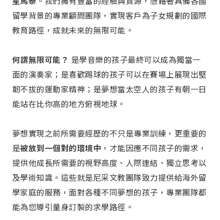
星馬泰
。我們擁有豐富的經驗與資源，憑藉著具備各國
留學背景的專業顧問團隊，實現客戶為子女規劃的國際
教育路徑，成就未來的無限可能。
何謂無限可能？
是學音樂的孩子最終可以成為獨當一
面的演奏家；是喜歡踢球的孩子可以在賽場上展現出堅
韌不拔的運動家精神；是夢想當太空人的孩子有朝一日
能站在比你高的地方俯視地球。
夢想實現之前所需要經歷的不只是專業訓練，更重要的
是
被放到一個對的環境中
，才能因應不同孩子的需求，
提供他成長所需要的視野高度、人際連結、獨立思考以
及學術知識。這些就是尼采文教團隊致力提供給海外留
學家庭的服務，面對各種不同夢想的孩子，專業團隊都
能為您導引量身訂製的求學路徑。