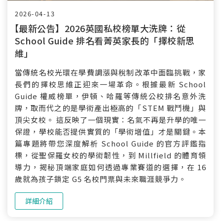
2026-04-13
【最新公告】
2026英國私校榜單大洗牌：從
School Guide 排名看菁英家長的「擇校新思
維」
當傳統名校光環在學費調漲與稅制改革中面臨挑戰，家
長們的擇校思維正迎來一場革命。根據最新 School
Guide 權威榜單，伊頓、哈羅等傳統公校排名意外洗
牌，取而代之的是學術產出極高的「STEM 戰鬥機」與
頂尖女校。 這反映了一個現實：名氣不再是升學的唯一
保證，學校能否提供實質的「學術增值」才是關鍵。本
篇專題將帶您深度解析 School Guide 的官方評鑑指
標，從聖保羅女校的學術韌性，到 Millfield 的體育領
導力，揭秘頂端家庭如何透過專業賽道的選擇，在 16
歲就為孩子鎖定 G5 名校門票與未來職涯競爭力。
詳細介紹