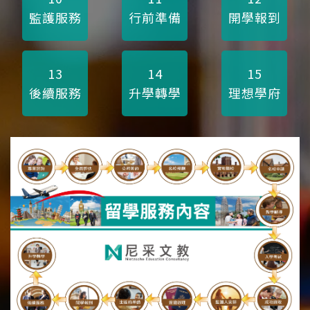
監護服務
行前準備
開學報到
13
14
15
後續服務
升學轉學
理想學府