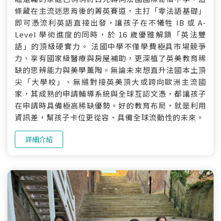
條藏在主流迷思背後的菁英賽道，主打「零法語基礎」
即可憑流利英語直接出發，讓孩子在不犧牲 IB 或 A-
Level 學術進度的同時，於 16 歲優雅解鎖「英法雙
語」的頂級硬實力。 法國中學不僅學費極具市場競爭
力、享有國家級醫療與房屋補助，更深植了英美教育稀
缺的思辨能力與美學薰陶。無論未來想直升法國本土頂
尖「大學校」、無縫對接英美頂大或跨向歐洲主流國
家，其成熟的申請輔導系統與全球互認文憑，都讓孩子
在申請時具備極高稀缺優勢。好的教育布局，就是利用
資訊差，幫孩子卡位更從容、具備全球流動性的未來。
詳細介紹