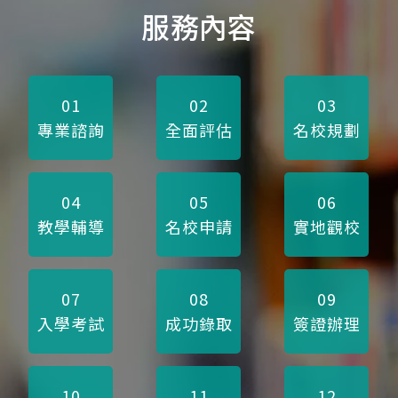
服務內容
01
02
03
專業諮詢
全面評估
名校規劃
04
05
06
教學輔導
名校申請
實地觀校
07
08
09
入學考試
成功錄取
簽證辦理
10
11
12