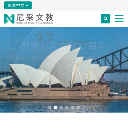
繁體中文
想去澳洲中學留學 看這篇就
夠了!
澳洲中小學學制對照與學校類型
留學預算指南
黃金申請時程
詳細介紹