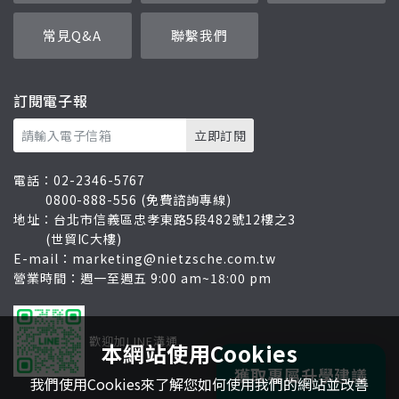
常見Q&A
聯繫我們
訂閱電子報
電話：
02-2346-5767
0800-888-556 (免費諮詢專線)
地址：
台北市信義區忠孝東路5段482號12樓之3
(世貿IC大樓)
E-mail：
marketing@nietzsche.com.tw
營業時間：週一至週五 9:00 am~18:00 pm
歡迎加LINE溝通
本網站使用Cookies
獲取專屬升學建議
我們使用Cookies來了解您如何使用我們的網站並改善