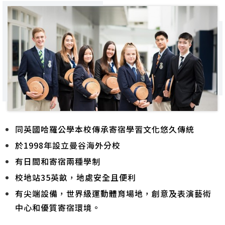
同英國哈羅公學本校傳承寄宿學習文化悠久傳統
於1998年設立曼谷海外分校
有日間和寄宿兩種學制
校地站35英畝，地處安全且便利
有尖端設備，世界級運動體育場地，創意及表演藝術
中心和優質寄宿環境。