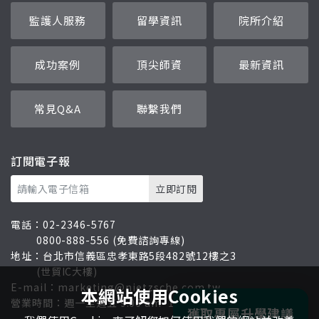
監護人服務
留學資訊
院所介紹
成功案例
頂尖師資
最新資訊
常見Q&A
聯繫我們
訂閱電子報
電話：
02-2346-5767
0800-888-556 (免費諮詢專線)
地址：
台北市信義區忠孝東路5段482號12樓之3
(世貿IC大樓)
E-mail：
marketing@nietzsche.com.tw
本網站使用Cookies
營業時間：週一至週五 9:00 am~18:00 pm
獲取專屬升學建議