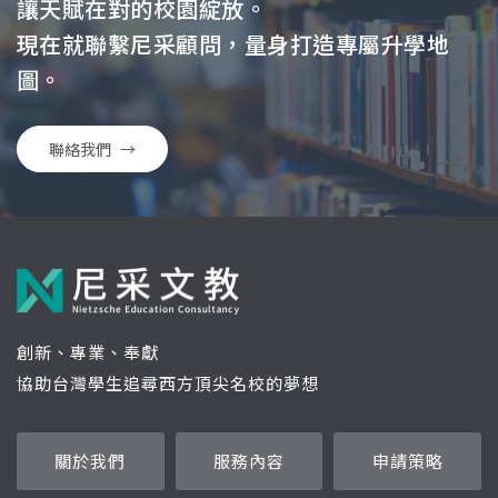
讓天賦在對的校園綻放。
現在就聯繫尼采顧問，量身打造專屬升學地
圖。
聯絡我們
→
創新、專業、奉獻
協助台灣學生追尋西方頂尖名校的夢想
關於我們
服務內容
申請策略